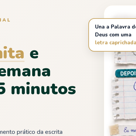
NAL
Una a Palavra d
Deus com uma
letra caprichad
nita
e
semana
5 minutos
nto prático da escrita