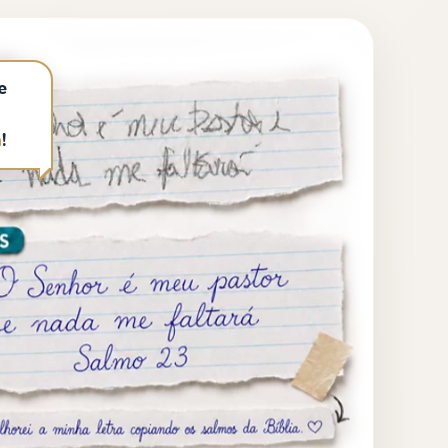
e
a
!